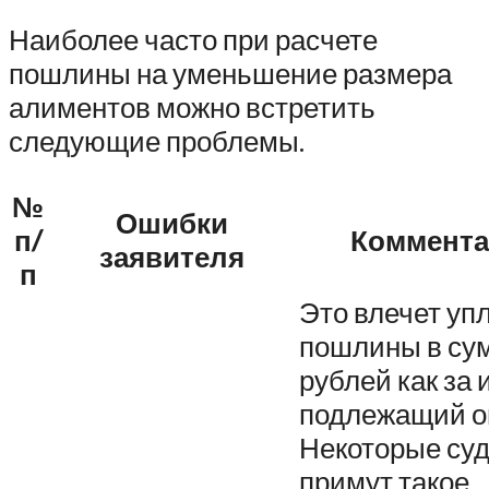
Наиболее часто при расчете
пошлины на уменьшение размера
алиментов можно встретить
следующие проблемы.
№
Ошибки
п/
Коммента
заявителя
п
Это влечет уп
пошлины в су
рублей как за и
подлежащий о
Некоторые су
примут такое