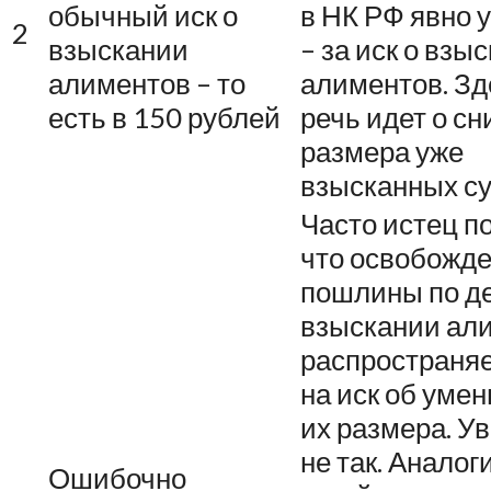
обычный иск о
в НК РФ явно 
2
взыскании
– за иск о взы
алиментов – то
алиментов. Зд
есть в 150 рублей
речь идет о с
размера уже
взысканных с
Часто истец по
что освобожде
пошлины по д
взыскании ал
распространяе
на иск об уме
их размера. Ув
не так. Аналог
Ошибочно