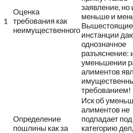
заявление, но 
Оценка
меньше и мен
требования как
1
Вышестоящие
неимущественного
инстанции да
однозначное
разъяснение: 
уменьшении р
алиментов яв
имущественн
требованием!
Иск об умень
алиментов не
Определение
подпадает под
пошлины как за
категорию дел,