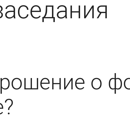
заседания
прошение о фо
е?