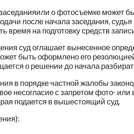
заседанияили о фотосъемке может быть
подачи после начала заседания, судья
ь время на подготовку средств записи
ения суд оглашает вынесенное опред
жет быть оформлено его резолюцией 
щается о решении до начала разбират
ия в порядке частной жалобы законод
вое несогласие с запретом фото- или
орая подается в вышестоящий суд.
ения):