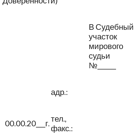
Доверенности)
В Судебный
участок
мирового
судьи
№______
адр.:
тел.,
00.00.20___г.
факс.: